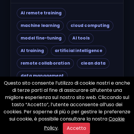
AI remote training
machine learning
cloud computing
model fine-tuning
AI tools
AI training
artificial intelligence
remote collaboration
clean data
data management
Questo sito consente l’utilizzo di cookie nostri e anche
language models
Google Cloud
di terze parti al fine di assicurare all’utente una
migliore esperienza sul nostro sito web. Cliccando sul
AWS
Azure
Jupyter Notebook
tasto “Accetto”, l’utente acconsente all’uso dei
cookies. Per saperne di più o per gestire le preferenze
Colab
AI development
sui cookie, è possibile consultare la nostra
Cookie
AI startup
AI team
Policy
.
Accetto