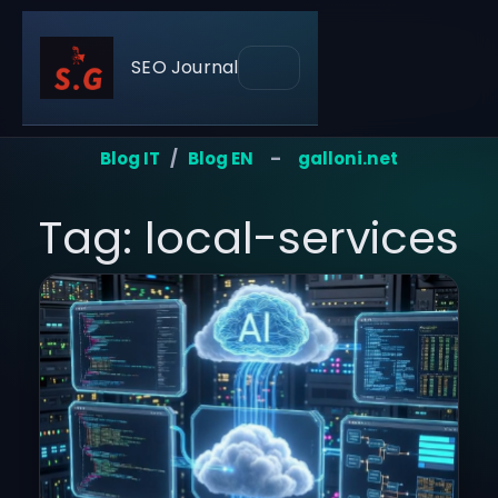
SEO Journal
Blog IT
/
Blog EN
–
galloni.net
Tag: local-services