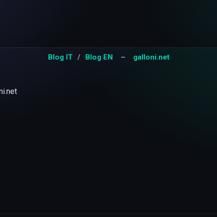
Blog IT
/
Blog EN
–
galloni.net
ni.net