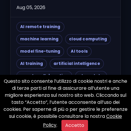
Aug 05, 2026
AI remote training
machine learning
cloud computing
model fine-tuning
AI tools
AI training
artificial intelligence
remote collaboration
clean data
Questo sito consente l’utilizzo di cookie nostri e anche
di terze parti al fine di assicurare all’utente una
data management
migliore esperienza sul nostro sito web. Cliccando sul
language models
Google Cloud
tasto “Accetto”, l’utente acconsente all’uso dei
cookies. Per saperne di più o per gestire le preferenze
AWS
Azure
Jupyter Notebook
sui cookie, è possibile consultare la nostra
Cookie
Policy
.
Accetto
Colab
AI development