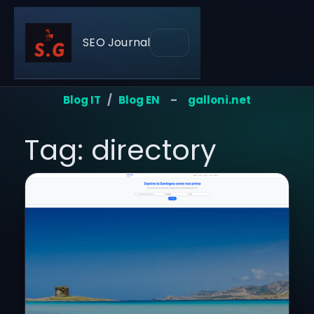
SEO Journal
Blog IT
/
Blog EN
–
galloni.net
Tag: directory