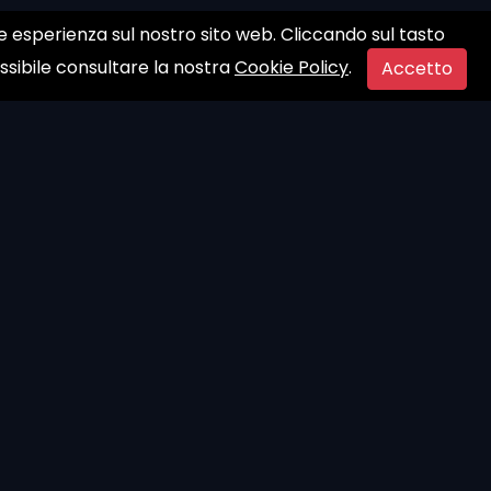
ore esperienza sul nostro sito web. Cliccando sul tasto
ossibile consultare la nostra
Cookie Policy
.
Accetto
t
Privacy Policy
Termini e Condizioni
Cookies