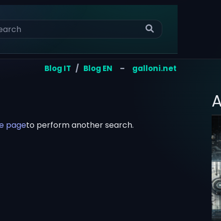
Blog IT
/
Blog EN
–
galloni.net
A
e page
to perform another search.